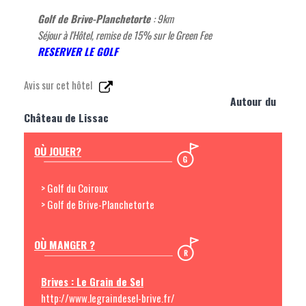
Golf de Brive-Planchetorte
: 9km
Séjour à l'Hôtel, remise de 15% sur le Green Fee
RESERVER LE GOLF
Avis sur cet hôtel
Autour du
Château de Lissac
OÙ JOUER?
> Golf du Coiroux
> Golf de Brive-Planchetorte
OÙ MANGER ?
Brives : Le Grain de Sel
http://www.legraindesel-brive.fr/