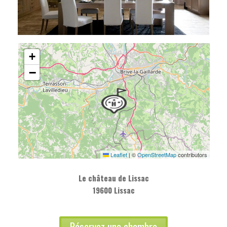
+
−
Leaflet
|
©
OpenStreetMap
contributors
Le château de Lissac
19600 Lissac
Réservez une chambre