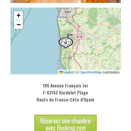
+
−
Leaflet
|
©
OpenStreetMap
contributors
185 Avenue François 1er
F-62152 Hardelot Plage
Hauts de France-Côte d'Opale
Réservez une chambre
avec Booking.com