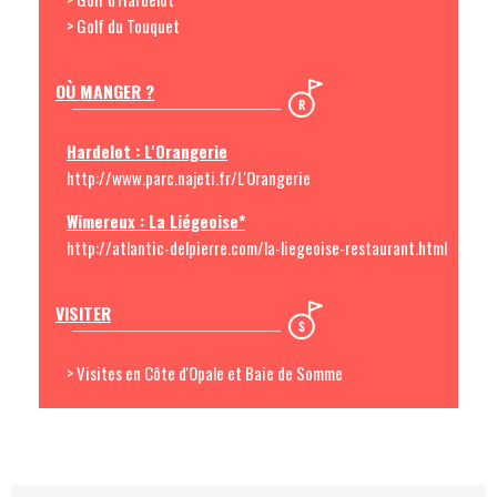
> Golf du Touquet
OÙ MANGER ?
Hardelot : L'Orangerie
http://www.parc.najeti.fr/L'Orangerie
Wimereux : La Liégeoise*
http://atlantic-delpierre.com/la-liegeoise-restaurant.html
VISITER
> Visites en Côte d'Opale et Baie de Somme