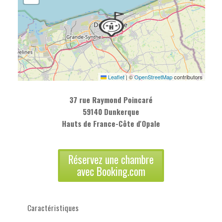
Leaflet
|
©
OpenStreetMap
contributors
37 rue Raymond Poincaré
59140 Dunkerque
Hauts de France-Côte d'Opale
Réservez une chambre
avec Booking.com
Caractéristiques