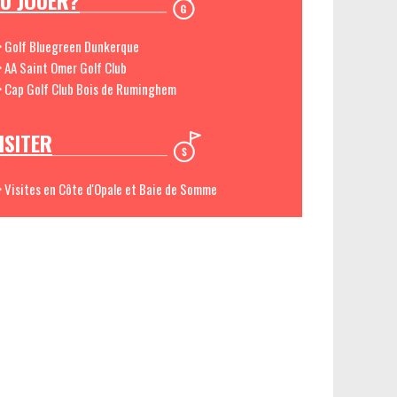
Ù JOUER?
> Golf Bluegreen Dunkerque
> AA Saint Omer Golf Club
> Cap Golf Club Bois de Ruminghem
ISITER
> Visites en Côte d'Opale et Baie de Somme