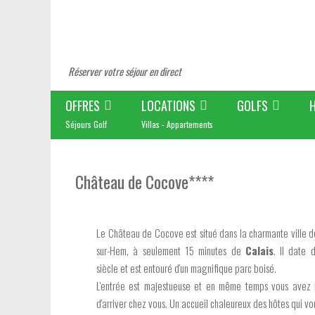
Réserver votre séjour en direct
OFFRES
LOCATIONS
GOLFS
Séjours Golf
Villas - Appartements
Château de Cocove****
Le Château de Cocove est situé dans la charmante ville 
sur-Hem, à seulement 15 minutes de
Calais
. Il date 
siècle et est entouré d'un magnifique parc boisé.
L'entrée est majestueuse et en même temps vous avez l
d'arriver chez vous. Un accueil chaleureux des hôtes qui v