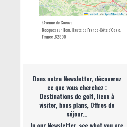
Leaflet
|
©
OpenStreetMap
c
Avenue de Cocove
Recques sur Hem,
Hauts de France-Côte d'Opale
.
France
,
62890
Dans notre Newsletter, découvrez
ce que vous cherchez :
Destinations de golf, lieux à
visiter, bons plans, Offres de
séjour…
In our Newsletter, see what you are