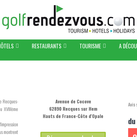
HÔTELS
RESTAURANTS
TOURISME
A DÉCOU
de Recques-
Avenue de Cocove
Avis 
62890 Recques sur Hem
du XVIIIème
Hauts de France-Côte d'Opale
du
'impression
ous montrent