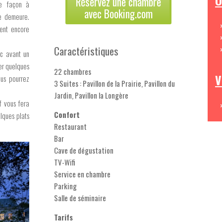
O
Réservez une chambre
de façon à
avec Booking.com
e demeure.
nent encore
Caractéristiques
c avant un
er quelques
22 chambres
V
ous pourrez
3 Suites : Pavillon de la Prairie, Pavillon du
Jardin, Pavillon la Longère
f vous fera
Confort
lques plats
Restaurant
Bar
Cave de dégustation
TV-Wifi
Service en chambre
Parking
Salle de séminaire
Tarifs