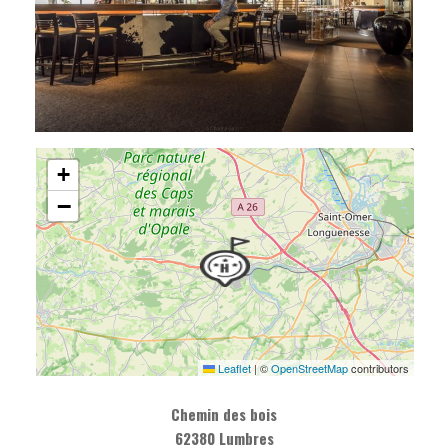
+
−
Leaflet
|
©
OpenStreetMap
contributors
Chemin des bois
62380 Lumbres