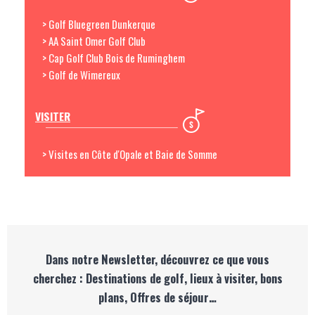
> Golf Bluegreen Dunkerque
> AA Saint Omer Golf Club
> Cap Golf Club Bois de Ruminghem
> Golf de Wimereux
VISITER
> Visites en Côte d'Opale et Baie de Somme
Dans notre Newsletter, découvrez ce que vous
cherchez : Destinations de golf, lieux à visiter, bons
plans, Offres de séjour…