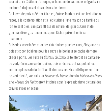
séculaire, un Château d’époque, un hameau de cabanons élégants, un
lac bordé d’ajoncs et des maisons de pierre.
Ce havre de paix créé par Alice et Jérôme Tourbier est une invitation au
repos, à la contemplation et à l’épicurisme : une maison de famille où
l’on se sent bien, une parenthèse de nature, de grands Crus et de
gourmandises gastronomiques pour lâcher-prise et enfin se
ressourcer…
Boiseries, cheminées et ondes châtelaines pour les unes, élégance du
bois et cocon bohème pour les autres, le bonheur se cache derrière
chaque porte. Les nuits au
Château du Breuil
se teinteront en camaïeux
de vert, réminiscence de feuilles, bois et écorces et rappelant les
métamorphoses de la forêt au fil des saisons. Plus artistiques sur fond
de vert bleuté, vos nuits au
Hameau du Marais
, dans la
Maison des Fleurs
et la Maison des Fruits
seront inspirées par l’expressionisme pictural des
œuvres mises en scène.