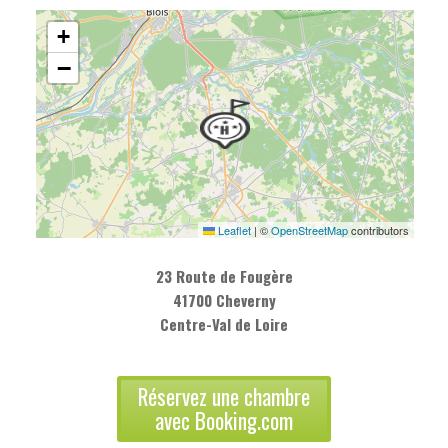
+
−
Leaflet
|
©
OpenStreetMap
contributors
23 Route de Fougère
41700 Cheverny
Centre-Val de Loire
Réservez une chambre
avec Booking.com