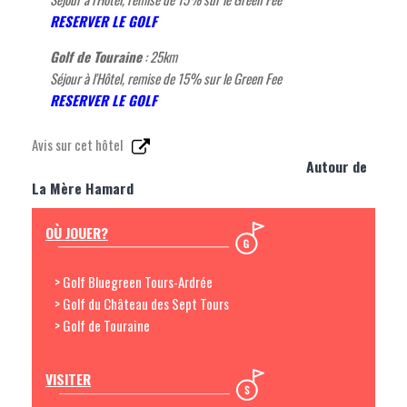
RESERVER LE GOLF
Golf de Touraine
: 25
km
Séjour à l'Hôtel, remise de 15% sur le Green Fee
RESERVER LE GOLF
Avis sur cet hôtel
Autour de
La Mère Hamard
OÙ JOUER?
> Golf Bluegreen Tours-Ardrée
> Golf du Château des Sept Tours
> Golf de Touraine
VISITER