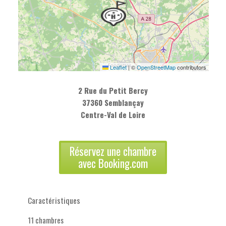
Leaflet
|
©
OpenStreetMap
contributors
2 Rue du Petit Bercy
37360 Semblançay
Centre-Val de Loire
Réservez une chambre
avec Booking.com
Caractéristiques
11 chambres