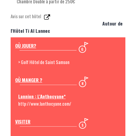
Chambre Double à partir de 250€
Avis sur cet hôtel
Autour de
l'Hôtel Ti Al Lannec
OÙ JOUER?
> Golf Hôtel de Saint Samson
OÙ MANGER ?
Lannion : L'Anthocyane*
http://www.lanthocyane.com/
VISITER