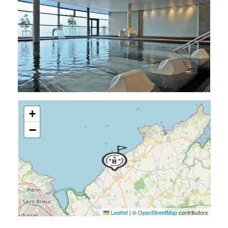
+
−
Leaflet
|
©
OpenStreetMap
contributors