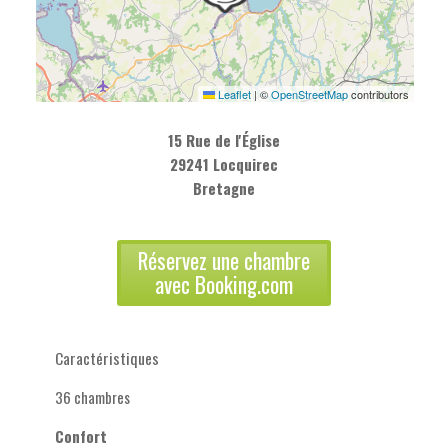
Leaflet
|
©
OpenStreetMap
contributors
15 Rue de l'Église
29241 Locquirec
Bretagne
Réservez une chambre
avec Booking.com
Caractéristiques
36 chambres
Confort