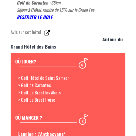
Golf de Carantec
: 36km
Séjour à l'Hôtel, remise de 15% sur le Green Fee
R
ESERVER LE GOLF
Avis sur cet hôtel
Autour du
Grand Hôtel des Bains
OÙ JOUER?
> Golf Hôtel de Saint Samson
> Golf de Carantec
> Golf de Brest les Abers
> Golf de Brest Iroise
OÙ MANGER ?
Lannion : L'Anthocyane*