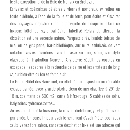
le site exceptionnel de la Baie de Morlaix en Bretagne.
Ecrivains et scénaristes célèbres y viennent nombreux, s'y retirer en
toute quiétude, à l'abri de la foule et du bruit, pour écrire et s'inspirer
des paysages majestueux de la presqu'île de Locquirec. Dans ce
luxueux hôtel de style balnéaire, labellisé Relais du silence, la
discrétion est une seconde nature. Parquets cirés, lambris teintés de
miel ou de gris perle, bar-bibliothèque, aux murs lambrissés de vert
céladon, vastes chambres avec terrasse sur mer, salon, son style
classique à l'inspiration Nouvelle Angleterre séduit les couples en
escapade, les cadres à la recherche de calme et les amateurs de long
séjour bien-être où l'on se fait plaisir.
Le Grand Hôtel des Bains met, en effet, à leur disposition un véritable
espace balnéo, avec grande piscine d'eau de mer chauffée à 29° de
18 m, spa marin de 600 m2, sauna à infra-rouge, 5 cabines de soins,
baignoires hydromassantes…
Au restaurant ou à la brasserie, la cuisine, diététique, y est goûteuse et
parfumée. Un conseil : pour avoir le sentiment d'avoir l'hôtel pour vous
seuls, venez hors saison, car cette destination luxe est une adresse qui