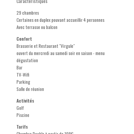
Caractéristiques
29 chambres
Certaines en duplex pouvant accueillir 4 personnes
Avec terrasse ou balcon
Confort
Brasserie et Restaurant "Virgule"
ouvert du mercredi au samedi soir en saison - menu
dégustation
Bar
TV-Wifi
Parking
Salle de réunion
Activités
Golf
Piscine
Tarifs
Chambre Double à partir de 108€