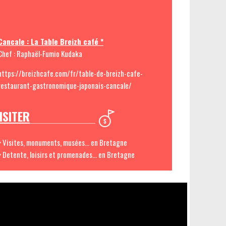
Cancale : La Table Breizh café *
Chef : Raphaël-Fumio Kudaka
https://breizhcafe.com/fr/table-de-breizh-cafe-
restaurant-gastronomique-japonais-cancale/
ISITER
> Visites, monuments, musées... en Bretagne
> Detente, loisirs et promenades... en Bretagne