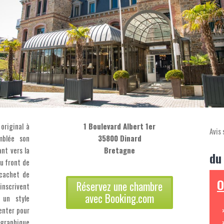
original à
1 Boulevard Albert 1er
Avis 
mblée son
35800 Dinard
ant vers la
Bretagne
du
du front de
 cachet de
O
Réservez une chambre
nscrivent
avec Booking.com
 un style
enter pour
ographique