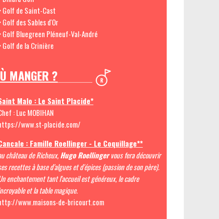
> Golf de Saint-Cast
> Golf des Sables d'Or
> Golf Bluegreen Pléneuf-Val-André
> Golf de la Crinière
Ù MANGER ?
Saint Malo : Le Saint Placide*
Chef : Luc MOBIHAN
https://www.st-placide.com/
Cancale : Famille Roellinger - Le Coquillage**
au château de Richeux,
Hugo Roellinger
vous fera découvrir
ses recettes à base d'algues et d'épices (passion de son père).
Un enchantement tant l'accueil est généreux, le cadre
incroyable et la table magique.
http://www.maisons-de-bricourt.com