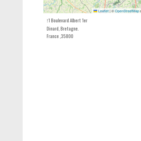
Leaflet
|
©
OpenStreetMap
c
1 Boulevard Albert 1er
Dinard,
Bretagne
.
France
,
35800