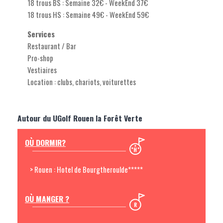
18 trous BS : Semaine 32€ - WeekEnd 37€
18 trous HS : Semaine 49€ - WeekEnd 59€
Services
Restaurant / Bar
Pro-shop
Vestiaires
Location : clubs, chariots, voiturettes
Autour du UGolf Rouen la Forêt Verte
OÙ DORMIR?
> Rouen : Hotel de Bourgtheroulde*****
OÙ MANGER ?