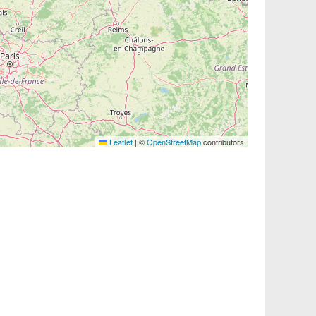
Leaflet
|
©
OpenStreetMap
contributors