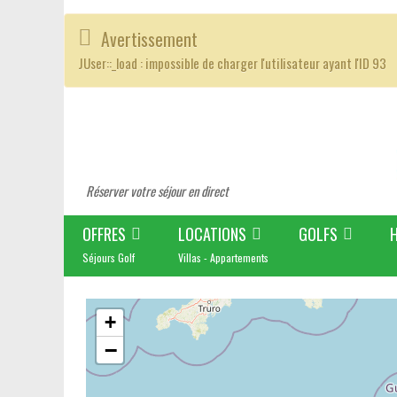
Avertissement
JUser::_load : impossible de charger l'utilisateur ayant l'ID 93
Réserver votre séjour en direct
OFFRES
LOCATIONS
GOLFS
Séjours Golf
Villas - Appartements
+
−