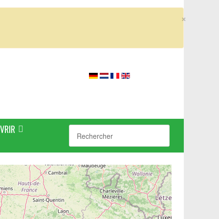
×
VRIR