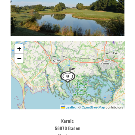
+
−
Leaflet
|
©
OpenStreetMap
contributors
Kernic
56870 Baden