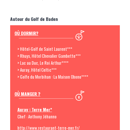
Autour du Golf de Baden
OÙ DORMIR?
> Hôtel-Golf de Saint Laurent***
> Rhuys, Hôtel Chevalier Gambette***
> Lac au Duc, Le Roi Arthur****
> Auray, Hôtel Celtic***
> Golfe du Morbihan : La Maison Obono****
OÙ MANGER ?
Auray : Terre Mer*
Chef : Anthony Jéhanno
http://www.restaurant-terre-mer.fr/