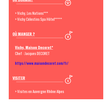
> Vichy, Les Nations***
> Vichy Célestins Spa Hôtel*****
OÙ MANGER ?
Vichy, Maison Decoret*
Chef : Jacques DECORET
https://www.maisondecoret.com/fr/
VISITER
> Visites en Auvergne Rhône Alpes