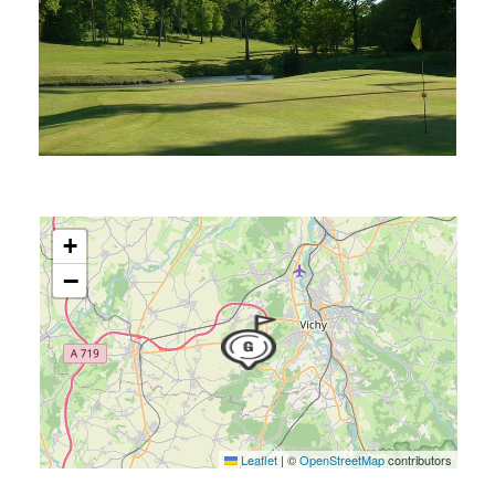
+
−
Leaflet
|
©
OpenStreetMap
contributors