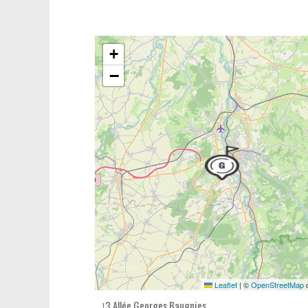
+
−
Leaflet
|
©
OpenStreetMap
c
3 Allée Georges Baugnies