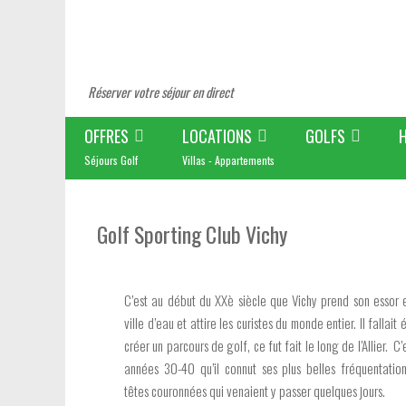
Réserver votre séjour en direct
OFFRES
LOCATIONS
GOLFS
Séjours Golf
Villas - Appartements
Golf Sporting Club Vichy
C’est au début du XXè siècle que Vichy prend son essor 
ville d’eau et attire les curistes du monde entier. Il fallai
créer un parcours de golf, ce fut fait le long de l’Allier. C’
années 30-40 qu’il connut ses plus belles fréquentatio
têtes couronnées qui venaient y passer quelques jours.