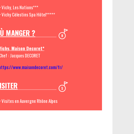
> Vichy, Les Nations***
> Vichy Célestins Spa Hôtel*****
Ù MANGER ?
Vichy, Maison Decoret*
Chef : Jacques DECORET
https://www.maisondecoret.com/fr/
ISITER
> Visites en Auvergne Rhône Alpes