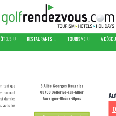
HÔTELS
RESTAURANTS
TOURISME
A DÉCOU
en tant que
3 Allée Georges Baugnies
03700 Bellerive-sur-Allier
t évidemment
Au
Auvergne-Rhône-Alpes
est dans les
ns avec les
O