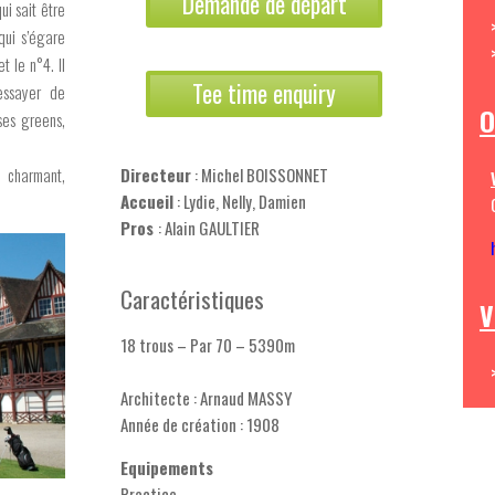
Demande de départ
ui sait être
qui s’égare
t le n°4. Il
Tee time enquiry
essayer de
O
ses greens,
t charmant,
Directeur
: Michel BOISSONNET
Accueil
: Lydie, Nelly, Damien
Pros
: Alain GAULTIER
Caractéristiques
V
18 trous – Par 70 – 5390m
Architecte : Arnaud MASSY
Année de création : 1908
Equipements
Practice