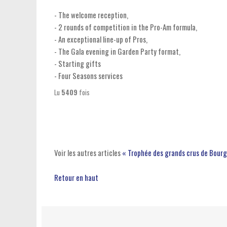
- The welcome reception,
- 2 rounds of competition in the Pro-Am formula,
- An exceptional line-up of Pros,
- The Gala evening in Garden Party format,
- Starting gifts
- Four Seasons services
Lu
5409
fois
Voir les autres articles
« Trophée des grands crus de Bou
Retour en haut