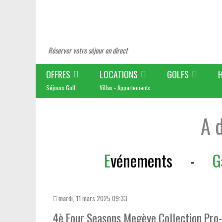
Réserver votre séjour en direct
OFFRES
LOCATIONS
GOLFS
Séjours Golf
Villas - Appartements
A 
E
vénements
-
G
mardi, 11 mars 2025 09:33
4è Four Seasons Megève Collection Pr