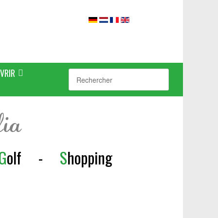
VRIR
lia
G
olf
-
S
h
opping