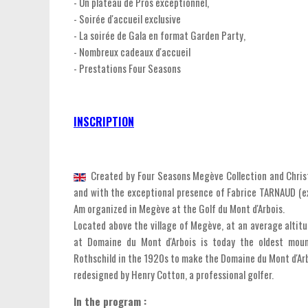
- Un plateau de Pros exceptionnel,
- Soirée d'accueil exclusive
- La soirée de Gala en format Garden Party,
- Nombreux cadeaux d'accueil
- Prestations Four Seasons
INSCRIPTION
Created by Four Seasons Megève Collection and Chri
and with the exceptional presence of Fabrice TARNAUD (ex-
Am organized in Megève at the Golf du Mont d'Arbois.
Located above the village of Megève, at an average altitu
at Domaine du Mont d'Arbois is today the oldest moun
Rothschild in the 1920s to make the Domaine du Mont d'Arbo
redesigned by Henry Cotton, a professional golfer.
In the program :