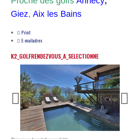
Proche des golfs
Annecy
,
Giez
,
Aix les Bains
Print
E-mailadres
K2_GOLFRENDEZVOUS_A_SELECTIONNE