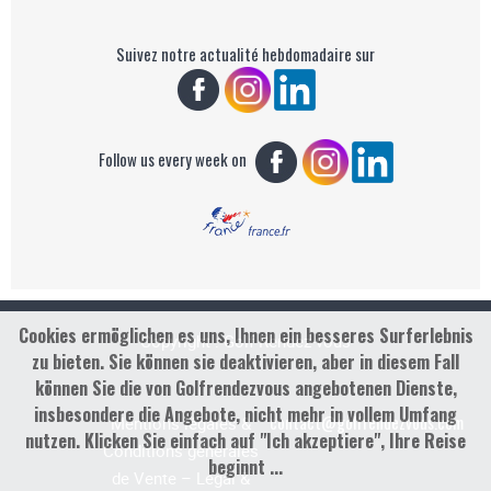
Suivez notre actualité hebdomadaire sur
Follow us every week on
Cookies ermöglichen es uns, Ihnen ein besseres Surferlebnis
Copyright : Golf Rendez-vous
zu bieten. Sie können sie deaktivieren, aber in diesem Fall
können Sie die von Golfrendezvous angebotenen Dienste,
insbesondere die Angebote, nicht mehr in vollem Umfang
contact@golfrendezvous.com
Mentions légales &
nutzen. Klicken Sie einfach auf "Ich akzeptiere", Ihre Reise
Conditions générales
beginnt ...
de Vente – Legal &