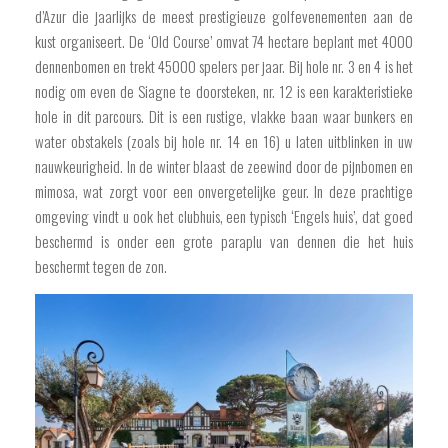
d’Azur die jaarlijks de meest prestigieuze golfevenementen aan de
kust organiseert. De ‘Old Course’ omvat 74 hectare beplant met 4000
dennenbomen en trekt 45000 spelers per jaar. Bij hole nr. 3 en 4 is het
nodig om even de Siagne te doorsteken, nr. 12 is een karakteristieke
hole in dit parcours. Dit is een rustige, vlakke baan waar bunkers en
water obstakels (zoals bij hole nr. 14 en 16) u laten uitblinken in uw
nauwkeurigheid. In de winter blaast de zeewind door de pijnbomen en
mimosa, wat zorgt voor een onvergetelijke geur. In deze prachtige
omgeving vindt u ook het clubhuis, een typisch ‘Engels huis’, dat goed
beschermd is onder een grote paraplu van dennen die het huis
beschermt tegen de zon.