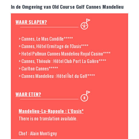
In de Omgeving van Old Course Golf Cannes Mandelieu
WAAR SLAPEN?
> Cannes, Le Mas Candille*****
> Cannes, Hôtel Ermitage de l'Oasis****
> Hotel Pullman Cannes Mandelieu Royal Casino****
> Cannes, Théoule : Hôtel Club Port La Galère****
> Carlton Cannes*****
> Cannes Mandelieu : Hôtel Îlot du Golf****
WAAR ETEN?
Mandelieu-La-Napoule : L'Oasis*
There is no translation available.
Chef : Alain Montigny