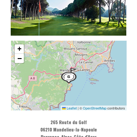
+
−
Leaflet
|
©
OpenStreetMap
contributors
265 Route du Golf
06210 Mandelieu-la-Napoule
Provence-Alpes-Côte d'Azur