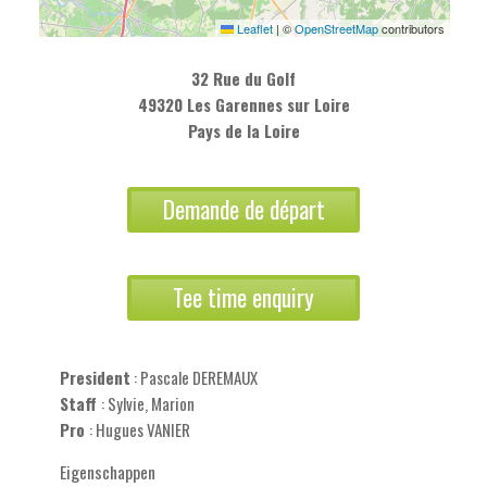
Leaflet
|
©
OpenStreetMap
contributors
32 Rue du Golf
49320 Les Garennes sur Loire
Pays de la Loire
Demande de départ
Tee time enquiry
President
: Pascale DEREMAUX
Staff
: Sylvie, Marion
Pro
: Hugues VANIER
Eigenschappen