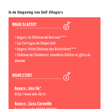
In de Omgeving van Golf d'Angers
WAAR SLAPEN?
> Angers, Le Château de Noirieux****
> Les Cottages de l'Anjou Golf
> Angers, Hôtel Château des Briottières****
> Château de Chambiers, chambres d'hôtes et gîtes de
charme
WAAR ETEN?
Angers : Une Ile*
http://www.une-ile.fr/
Angers : Casa Corneille
8 rue Corneille 49100 ANGERS