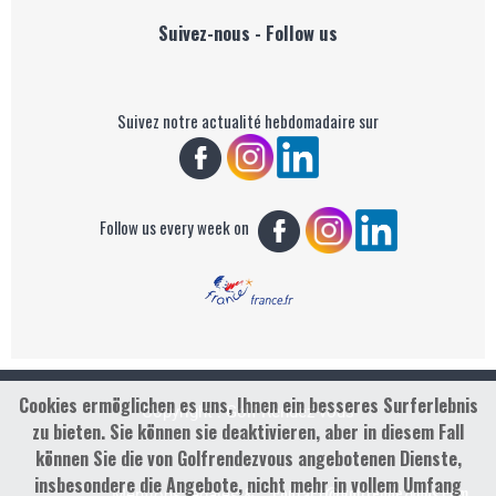
Suivez-nous - Follow us
Suivez notre actualité hebdomadaire sur
Follow us every week on
Cookies ermöglichen es uns, Ihnen ein besseres Surferlebnis
Copyright : Golf Rendez-vous
zu bieten. Sie können sie deaktivieren, aber in diesem Fall
können Sie die von Golfrendezvous angebotenen Dienste,
insbesondere die Angebote, nicht mehr in vollem Umfang
contact@golfrendezvous.com
Mentions légales &