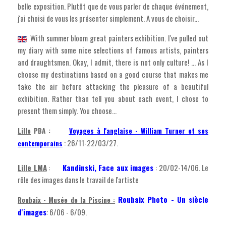
belle exposition. Plutôt que de vous parler de chaque événement,
j'ai choisi de vous les présenter simplement. A vous de choisir...
With summer bloom great painters exhibition. I've pulled out
my diary with some nice selections of famous artists, painters
and draughtsmen. Okay, I admit, there is not only culture! ... As I
choose my destinations based on a good course that makes me
take the air before attacking the pleasure of a beautiful
exhibition. Rather than tell you about each event, I chose to
present them simply. You choose...
Lille
PBA :
Voyages à l'anglaise - William Turner et ses
: 26/11-22/03/27.
contemporains
Lille LMA
:
Kandinski, Face aux images
: 20/02-14/06. Le
rôle des images dans le travail de l'artiste
Roubaix Photo - Un siècle
Roubaix - Musée de la Piscine :
d'images
: 6/06 - 6/09.