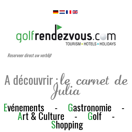
Reserveer direct uw verblijf
A découvrir :
le carnet de
Julia
E
vénements
-
G
astronomie
-
A
rt & Culture
-
G
olf
-
S
h
opping