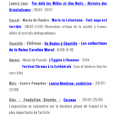
Louvre Lens
:
Par-delà les Milles et Une Nuits - Histoire des
Orientalismes
:
2
5
/03- 20/07
Cassel
- Musée de Flandre :
Marie-Jo Lafontaine - Tout ange est
terrible
2
8
/03-27/09 Observation critique de la société à travers
vidéos et portraits photographiques
- Château :
- Les collections
Chantilly
De Naples à Chantilly
de la Reine Caroline Murat
: 6/06-4/10
Amiens
- Musée de Picardie :
L'Egypte à l'honneur
: 11/04...
Festival Chroma à la Cathédrale
: Sons et lumières tous les
soirs d'été
24/01 -
Metz
- Centre Pompidou :
Louise Nevelson, sculptrice
:
31/08
- Fondation Beyeler :
: 25/01-25/05 -
Bâle
Cezanne
L'exposition se concentre sur la dernière phase de travail et la
plus importante de l'artiste