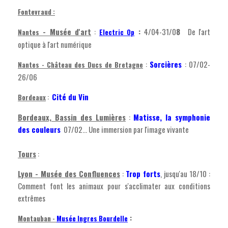
Fontevraud :
- Musée d'art
:
:
4/04-31/0
8
De l'art
Nantes
Electric Op
optique à l'art numérique
:
Sorcières
: 07/02-
Nantes - Château des Ducs de Bretagne
26/06
:
Cité du Vin
Bordeaux
Bordeaux, Bassin des Lumières
:
Matisse, la symphonie
des couleurs
07/02... Une immersion par l'image vivante
Tours
:
Lyon - Musée des Confluences
:
Trop forts
, jusqu'au 18/10 :
Comment font les animaux pour s'acclimater aux conditions
extrêmes
:
Montauban -
Musée Ingres Bourdelle