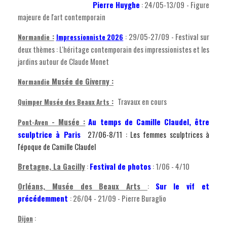
Pierre Huyghe
: 24/05-13/09 - Figure
majeure de l'art contemporain
:
: 29/05-27/09 - Festival sur
Normandie
Impressionniste 202
6
deux thèmes : L'héritage contemporain des impressionistes et les
jardins autour de Claude Monet
Musée de Giverny
:
Normandie
:
Travaux en cours
Quimper Musée des Beaux Arts
- Musée :
Au temps de Camille Claudel, être
Pont-Aven
sculptrice à Paris
27/06-8/11 : Les femmes sculptrices à
l'époque de Camille Claudel
Bretagne, La Gacilly
:
Festival de photos
: 1/06 - 4/10
Orléans, Musée des Beaux Arts
:
Sur le vif et
précédemment
: 26/04 - 21/09 - Pierre Buraglio
:
Dijon