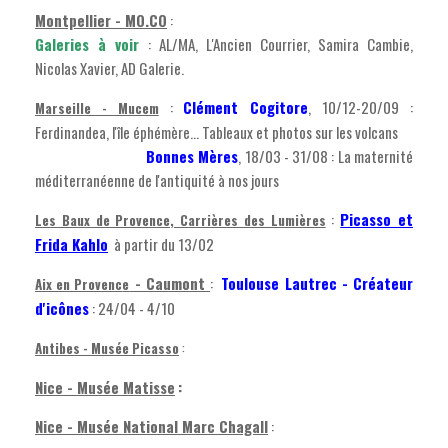
Montpellier - MO.CO
:
Galeries à voir
: AL/MA, L'Ancien Courrier, Samira Cambie,
Nicolas Xavier, AD Galerie.
:
Clément Cogitore
, 10/12-20/09 :
Marseille - Mucem
Ferdinandea, l'île éphémère... Tableaux et photos sur les volcans
Bonnes Mères
, 18/03 - 31/08 : La maternité
méditerranéenne de l'antiquité à nos jours
:
Picasso et
Les Baux de Provence, Carrières des Lumières
Frida Kahlo
à partir du 13/02
- Caumont
:
Toulouse Lautrec - Créateur
Aix en Provenc
e
d'icônes
: 24/04 - 4/10
Antibes - Musée Picasso
:
Nice - Musée Matisse
:
Nice - Musée National Marc Chagall
: