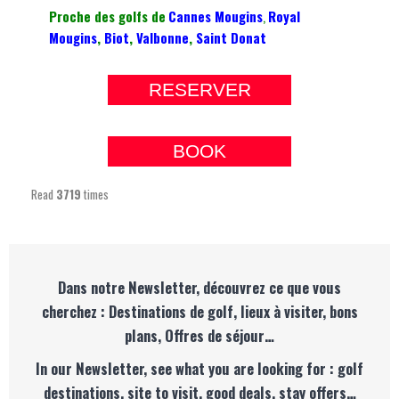
Proche des golfs de
Cannes Mougins
,
Royal
Mougins
,
Biot
,
Valbonne
,
Saint Donat
RESERVER
BOOK
Read
3719
times
Dans notre Newsletter, découvrez ce que vous
cherchez : Destinations de golf, lieux à visiter, bons
plans, Offres de séjour…
In our Newsletter, see what you are looking for : golf
destinations, site to visit, good deals, stay offers…