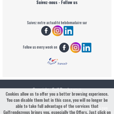
Suivez-nous - Follow us
Suivez notre actualité hebdomadaire sur
Follow us every week on
Copyright : Golf Rendez-vous
Cookies allow us to offer you a better browsing experience.
You can disable them but in this case, you will no longer be
able to take full advantage of the services that
contact@golfrendezvous.com
Mentions légales &
Golfrendezvous brings you, especially the Offers. Just click on