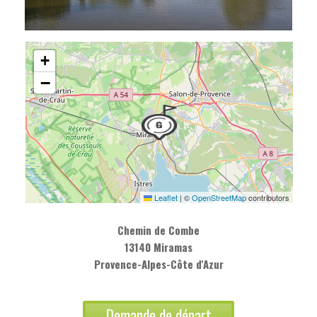
+
−
Leaflet
|
©
OpenStreetMap
contributors
Chemin de Combe
13140 Miramas
Provence-Alpes-Côte d'Azur
Demande de départ